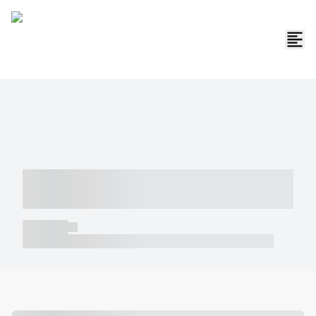
----- ----- -- ------ ---- ---- -- ----- -----
----- --- ------
----- -----
----- ----- -- ------ ---- ---- -- ----- ----- ----- --- ------