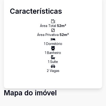
Características
Área Total
52
m²
Área Privativa
52
m²
1
Dormitório
1
Banheiro
1
Suíte
2
Vaga
s
Mapa do imóvel