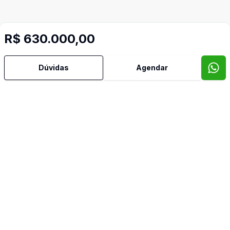
R$ 630.000,00
Mais informações
Dúvidas
Agendar
Área de Serviço
Armários Embutidos
Banheiro Social
Cozinha
Sala de TV