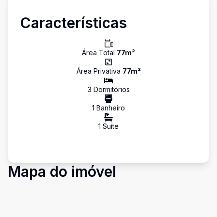
Características
Área Total
77
m²
Área Privativa
77
m²
3
Dormitório
s
1
Banheiro
1
Suíte
Mapa do imóvel