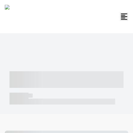
----- ----- -- ------ ---- ---- -- ----- -----
----- --- ------
----- -----
----- ----- -- ------ ---- ---- -- ----- ----- ----- --- ------