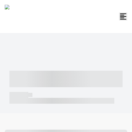
----- ----- -- ------ ---- ---- -- ----- -----
----- --- ------
----- -----
----- ----- -- ------ ---- ---- -- ----- ----- ----- --- ------