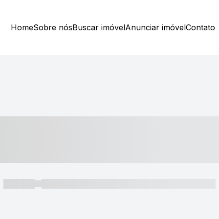
Home
Sobre nós
Buscar imóvel
Anunciar imóvel
Contato
----- ---- ---- -- ----
----- -----
----- ----- -- ------ ---- ---- -- ----- ----- ----- --- ------