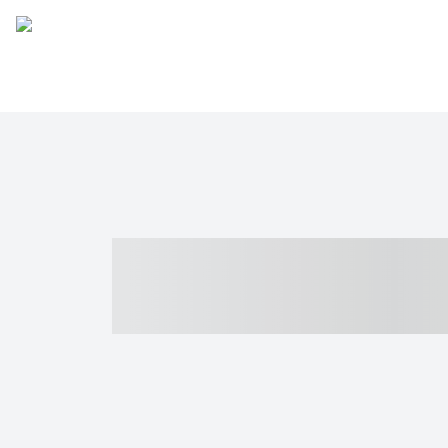
----- ----- -- -
- ------