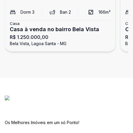
Dorm
3
Ban
2
166
m²
Casa
Cas
Casa à venda no bairro Bela Vista
Ca
R$ 1.250.000,00
R$
Be
Bela Vista, Lagoa Santa - MG
Bel
Os Melhores Imóveis em um só Ponto!