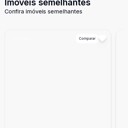
Imóveis semelhantes
Confira imóveis semelhantes
Cód:
11964
Comparar
Có