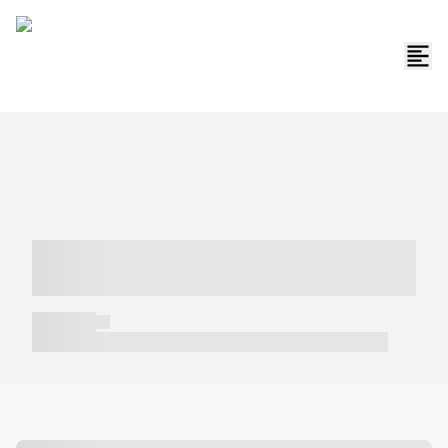
----- ----- -- ------ ---- ---- -- ----- -----
----- --- ------
----- -----
----- ----- -- ------ ---- ---- -- ----- ----- ----- --- ------