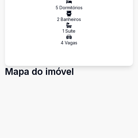
5
Dormitório
s
2
Banheiro
s
1
Suíte
4
Vaga
s
Mapa do imóvel