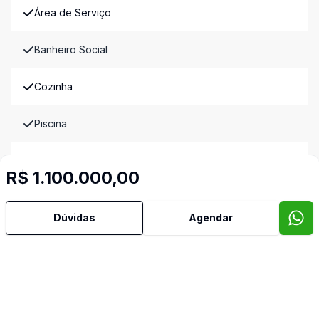
Área de Serviço
Banheiro Social
Cozinha
Piscina
Quintal
R$ 1.100.000,00
Sala de Jantar
Dúvidas
Agendar
Sala de TV
Imóveis semelhantes
Confira imóveis semelhantes