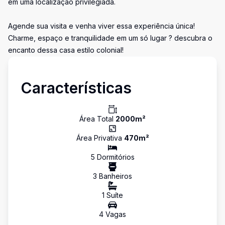
em uma localização privilegiada.
Agende sua visita e venha viver essa experiência única!
Charme, espaço e tranquilidade em um só lugar ? descubra o
encanto dessa casa estilo colonial!
Características
Área Total
2000
m²
Área Privativa
470
m²
5
Dormitório
s
3
Banheiro
s
1
Suíte
4
Vaga
s