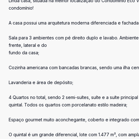
Linda casa, situada na melhor localização do Condomínio Eco Vi
condomínio!
A casa possui uma arquitetura moderna diferenciada e fachad
Sala para 3 ambientes com pé direito duplo e lavabo. Ambiente
frente, lateral e do
fundo da casa;
Cozinha americana com bancadas brancas, sendo uma ilha cen
Lavanderia e área de depósito;
4 Quartos no total, sendo 2 semi-suítes, suíte e a suíte princ
quintal. Todos os quartos com porcelanato estilo madeira;
Espaço gourmet muito aconchegante, coberto e integrado com c
O quintal é um grande diferencial, lote com 1.477 m², com ampl