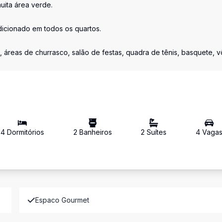
uita área verde.
dicionado em todos os quartos.
áreas de churrasco, salão de festas, quadra de tênis, basquete, vô
4
Dormitório
s
2
Banheiro
s
2
Suíte
s
4
Vaga
Espaco Gourmet