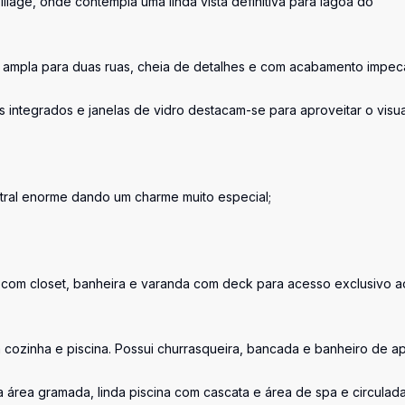
llage, onde contempla uma linda vista definitiva para lagoa do
a ampla para duas ruas, cheia de detalhes e com acabamento impec
s integrados e janelas de vidro destacam-se para aproveitar o visua
tral enorme dando um charme muito especial;
ipal com closet, banheira e varanda com deck para acesso exclusivo a
ozinha e piscina. Possui churrasqueira, bancada e banheiro de ap
a área gramada, linda piscina com cascata e área de spa e circulad