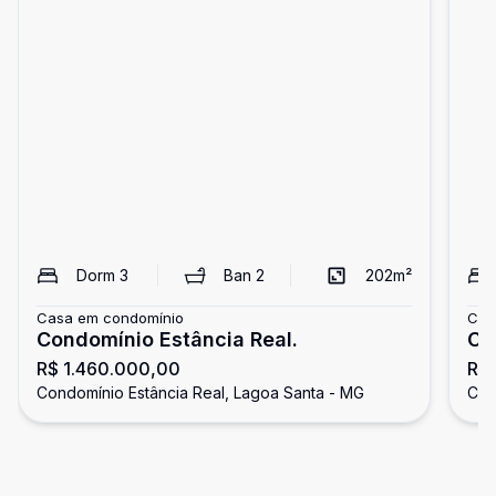
Dorm
3
Ban
2
202
m²
Casa em condomínio
Cas
Condomínio Estância Real.
Ca
R$ 1.460.000,00
R$ 
Condomínio Estância Real, Lagoa Santa - MG
Con