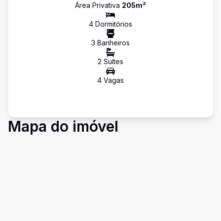
Área Privativa
205
m²
4
Dormitório
s
3
Banheiro
s
2
Suíte
s
4
Vaga
s
Mapa do imóvel