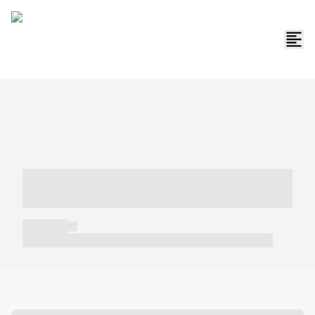
----- ----- -- ------ ---- ---- -- ----- -----
----- --- ------
----- -----
----- ----- -- ------ ---- ---- -- ----- ----- ----- --- ------