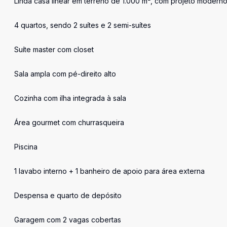
Linda casa linear em terreno de 1.000 m², com projeto modern
4 quartos, sendo 2 suítes e 2 semi-suítes
Suíte master com closet
Sala ampla com pé-direito alto
Cozinha com ilha integrada à sala
Área gourmet com churrasqueira
Piscina
1 lavabo interno + 1 banheiro de apoio para área externa
Despensa e quarto de depósito
Garagem com 2 vagas cobertas