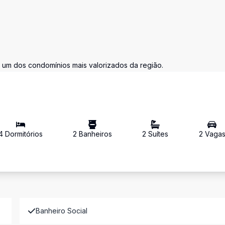
 um dos condomínios mais valorizados da região.
4
Dormitório
s
2
Banheiro
s
2
Suíte
s
2
Vaga
Banheiro Social