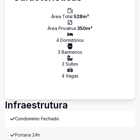
Área Total
528
m²
Área Privativa
350
m²
4
Dormitório
s
3
Banheiro
s
3
Suíte
s
4
Vaga
s
Infraestrutura
Condomínio Fechado
Portaria 24h