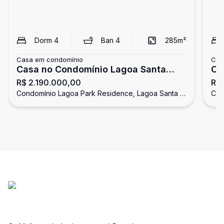
Dorm
4
Ban
4
285
m²
Casa em condomínio
Cas
Casa no Condomínio Lagoa Santa
Casa a venda no 
R$ 2.190.000,00
R$
Park Residence
Re
Condomínio Lagoa Park Residence, Lagoa Santa -
Con
MG
MG