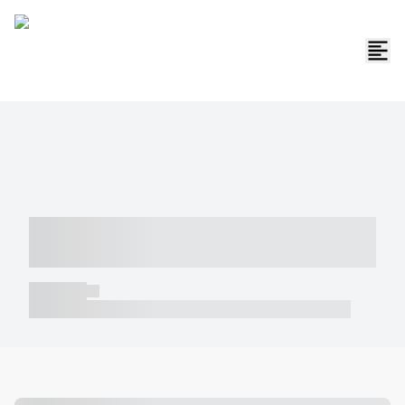
----- ----- -- ------ ---- ---- -- ----- -----
----- --- ------
----- -----
----- ----- -- ------ ---- ---- -- ----- ----- ----- --- ------