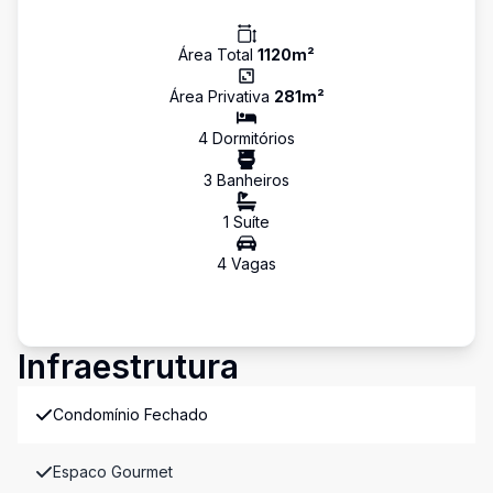
Área Total
1120
m²
Área Privativa
281
m²
4
Dormitório
s
3
Banheiro
s
1
Suíte
4
Vaga
s
Infraestrutura
Condomínio Fechado
Espaco Gourmet