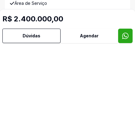
Área de Serviço
R$ 2.400.000,00
Banheiro Social
Churrasqueira
Dúvidas
Agendar
Cozinha Planejada
Despensa
Quintal
Sala de Jantar
Sala de TV
Vista Panorâmica