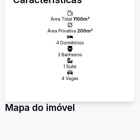
Área Total
1100
m²
Área Privativa
200
m²
4
Dormitório
s
3
Banheiro
s
1
Suíte
4
Vaga
s
Mapa do imóvel