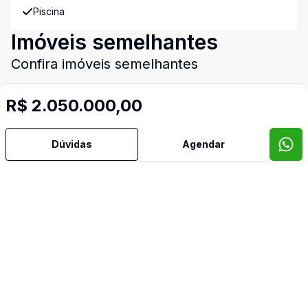
Piscina
Imóveis semelhantes
Confira imóveis semelhantes
R$ 2.050.000,00
Cód:
12112
Comparar
Có
Dúvidas
Agendar