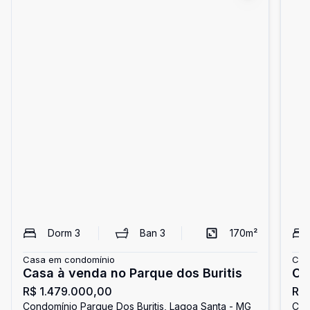
Dorm
3
Ban
3
170
m²
Casa em condomínio
Cas
Casa à venda no Parque dos Buritis
Ca
R$ 1.479.000,00
R$ 
Bur
Condomínio Parque Dos Buritis, Lagoa Santa - MG
Con