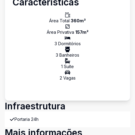
Características
Área Total
360
m²
Área Privativa
157
m²
3
Dormitório
s
3
Banheiro
s
1
Suíte
2
Vaga
s
Infraestrutura
Portaria 24h
Mais informações