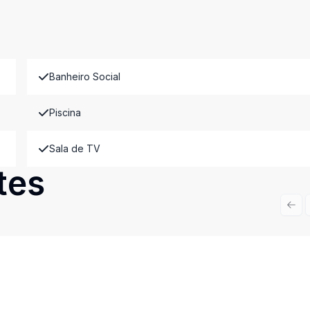
Banheiro Social
Piscina
Sala de TV
tes
Prev
Cód:
12129
Comparar