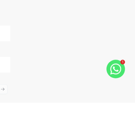
1
ious slide
Next slide
Cód:
11679
Comparar