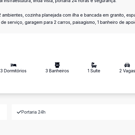
nsfraestutura, linda vista, portaria 24 horas e segurança.
a 2 ambientes, cozinha planejada com ilha e bancada em granito, es
de serviço, garagem para 2 carros, paisagismo, 1 banheiro de apoi
3
Dormitório
s
3
Banheiro
s
1
Suíte
2
Vaga
Portaria 24h