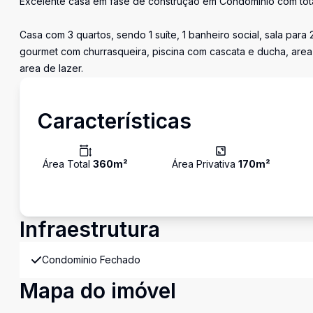
Excelente casa em fase de construção em Condomínio com total i
Casa com 3 quartos, sendo 1 suíte, 1 banheiro social, sala par
gourmet com churrasqueira, piscina com cascata e ducha, area 
area de lazer.
Características
Área Total
360
m²
Área Privativa
170
m²
Infraestrutura
Condomínio Fechado
Mapa do imóvel