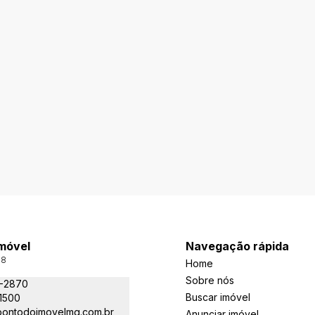
Imóvel
Navegação rápida
98
Home
Sobre nós
1-2870
Buscar imóvel
-1500
ontodoimovelmg.com.br
Anunciar imóvel