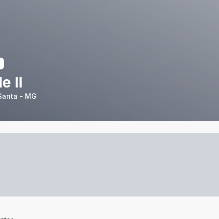
e ll
 Santa - MG