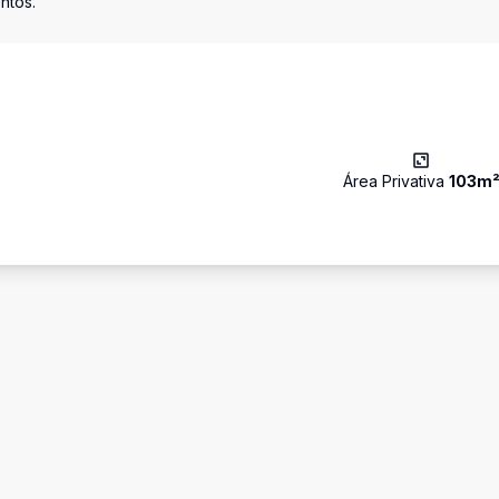
ntos.
Área Privativa
103
m