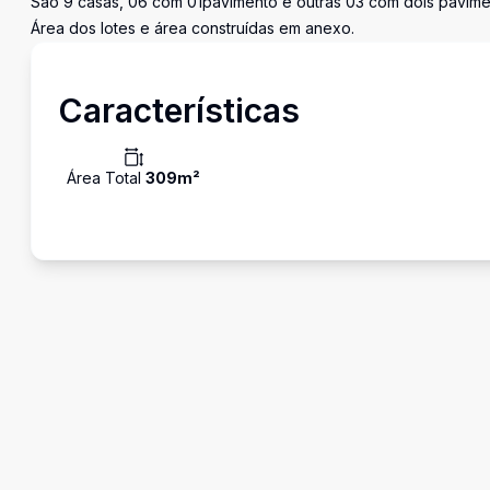
São 9 casas, 06 com 01pavimento e outras 03 com dois pavime
Área dos lotes e área construídas em anexo.
Características
Área Total
309
m²