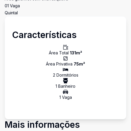
01 Vaga
Quintal
Características
Área Total
131
m²
Área Privativa
75
m²
2
Dormitório
s
1
Banheiro
1
Vaga
Mais informações