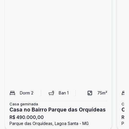
Dorm
2
Ban
1
75
m²
Casa geminada
Cas
Casa no Bairro Parque das Orquídeas
Ca
R$ 490.000,00
R$
Parque das Orquídeas, Lagoa Santa - MG
Par