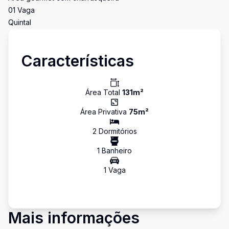
01 Vaga
Quintal
Características
Área Total
131
m²
Área Privativa
75
m²
2
Dormitório
s
1
Banheiro
1
Vaga
Mais informações