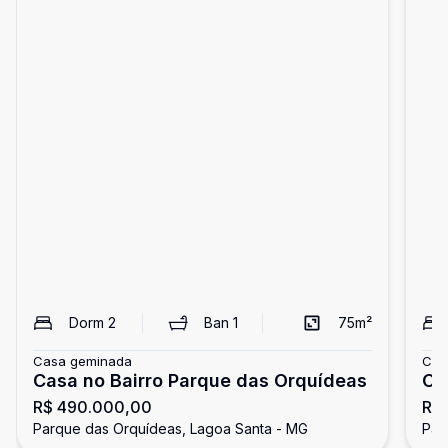
Dorm
2
Ban
1
75
m²
Casa geminada
Cas
Casa no Bairro Parque das Orquídeas
Ca
R$ 490.000,00
R$
Parque das Orquídeas, Lagoa Santa - MG
Par