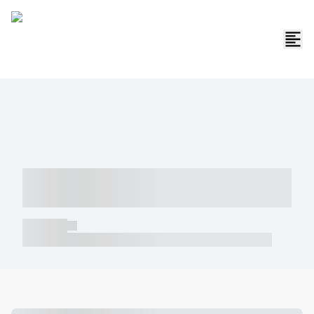
----- ----- -- ------ ---- ---- -- ----- -----
----- --- ------
----- -----
----- ----- -- ------ ---- ---- -- ----- ----- ----- --- ------