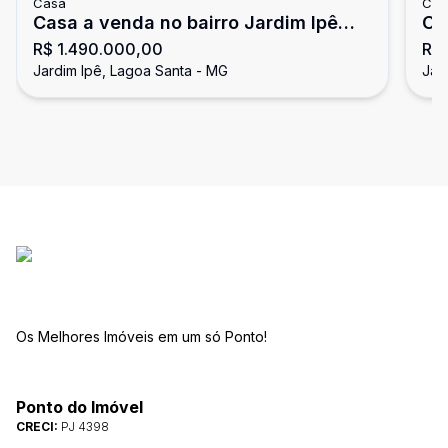
Casa
Cas
Casa a venda no bairro Jardim Ipê
Ca
R$ 1.490.000,00
R$
Lagoa Santa MG
Jardim Ipê, Lagoa Santa - MG
Jar
Os Melhores Imóveis em um só Ponto!
Ponto do Imóvel
CRECI:
PJ 4398