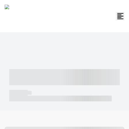
----- ----- -- ------ ---- ---- -- ----- -----
----- --- ------
----- -----
----- ----- -- ------ ---- ---- -- ----- ----- ----- --- ------