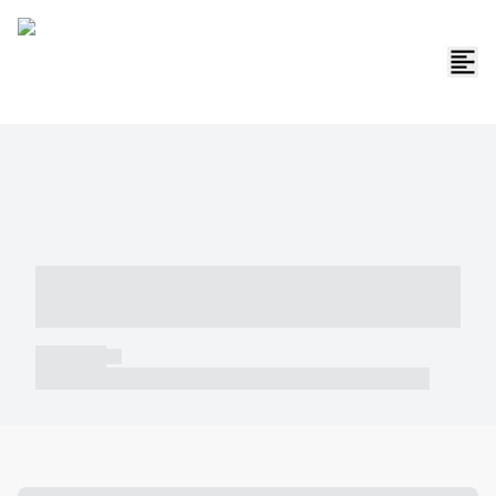
----- ----- -- ------ ---- ---- -- ----- -----
----- --- ------
----- -----
----- ----- -- ------ ---- ---- -- ----- ----- ----- --- ------