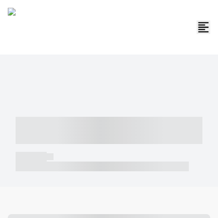
----- ----- -- ------ ---- ---- -- ----- -----
----- --- ------
----- -----
----- ----- -- ------ ---- ---- -- ----- ----- ----- --- ------