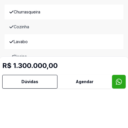
Churrasqueira
Cozinha
Lavabo
Piscina
R$ 1.300.000,00
Sala de Jantar
Dúvidas
Agendar
Sala de TV
Imóveis semelhantes
Confira imóveis semelhantes