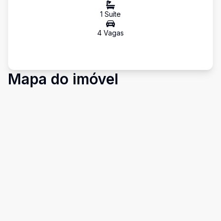
1
Suíte
4
Vaga
s
Mapa do imóvel