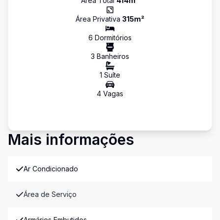
Área Total
414
m²
Área Privativa
315
m²
6
Dormitório
s
3
Banheiro
s
1
Suíte
4
Vaga
s
Mais informações
Ar Condicionado
Área de Serviço
Armários Embutidos