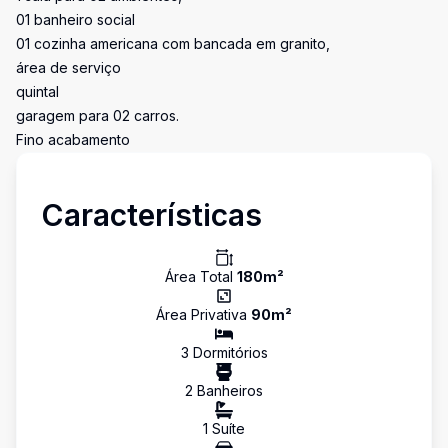
01 banheiro social
01 cozinha americana com bancada em granito,
área de serviço
quintal
garagem para 02 carros.
Fino acabamento
Características
Área Total
180
m²
Área Privativa
90
m²
3
Dormitório
s
2
Banheiro
s
1
Suíte