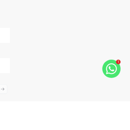
1
ious slide
Next slide
Cód:
11175
Comparar