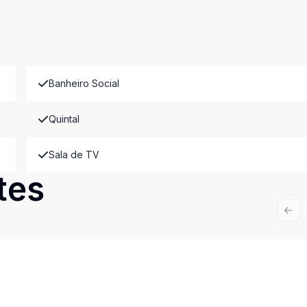
Banheiro Social
Quintal
Sala de TV
tes
Prev
Cód:
11519
Comparar