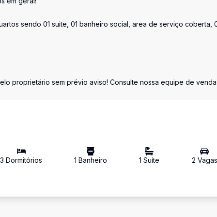
s em geral!
artos sendo 01 suite, 01 banheiro social, area de serviço coberta, 
elo proprietário sem prévio aviso! Consulte nossa equipe de venda
3
Dormitório
s
1
Banheiro
1
Suíte
2
Vaga