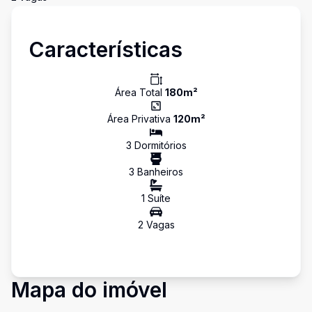
Características
Área Total
180
m²
Área Privativa
120
m²
3
Dormitório
s
3
Banheiro
s
1
Suíte
2
Vaga
s
Mapa do imóvel