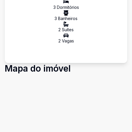
3
Dormitório
s
3
Banheiro
s
2
Suíte
s
2
Vaga
s
Mapa do imóvel