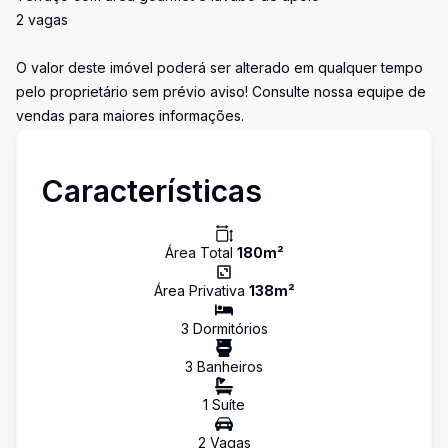
2 vagas
O valor deste imóvel poderá ser alterado em qualquer tempo
pelo proprietário sem prévio aviso! Consulte nossa equipe de
vendas para maiores informações.
Características
Área Total
180
m²
Área Privativa
138
m²
3
Dormitório
s
3
Banheiro
s
1
Suíte
2
Vaga
s