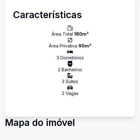
Características
Área Total
180
m²
Área Privativa
90
m²
3
Dormitório
s
2
Banheiro
s
3
Suíte
s
2
Vaga
s
Mapa do imóvel