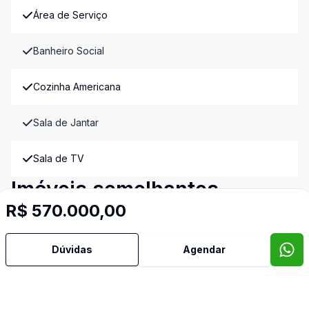
Área de Serviço
Banheiro Social
Cozinha Americana
Sala de Jantar
Sala de TV
Imóveis semelhantes
R$ 570.000,00
Confira imóveis semelhantes
Dúvidas
Agendar
Cód:
12006
Comparar
Có