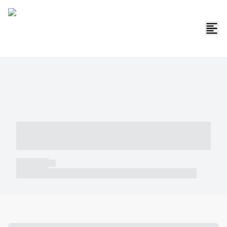
----- ----- -- ------ ---- ---- -- ----- -----
----- --- ------
----- -----
----- ----- -- ------ ---- ---- -- ----- ----- ----- --- ------