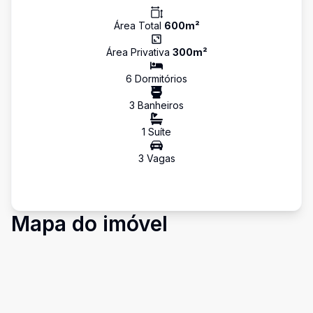
Área Total
600
m²
Área Privativa
300
m²
6
Dormitório
s
3
Banheiro
s
1
Suíte
3
Vaga
s
Mapa do imóvel