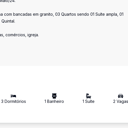
Maio/24.
inha com bancadas em granito, 03 Quartos sendo 01 Suíte ampla, 01
Quintal.
, comércios, igreja.
3
Dormitório
s
1
Banheiro
1
Suíte
2
Vaga