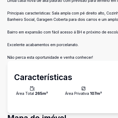
Linda casa nova de alta padrão com previsão para termino em 
Principais características: Sala ampla com pé direito alto, Coz
Banheiro Social, Garagem Coberta para dois carros e um amplo 
Bairro em expansão com fácil acesso á BH e próximo de escolas
Excelente acabamentos em porcelanato.
Não perca esta oportunidade e venha conhecer!
Características
Área Total
265
m²
Área Privativa
107
m²