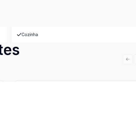
Cozinha
tes
Prev
Cód:
11907
Comparar