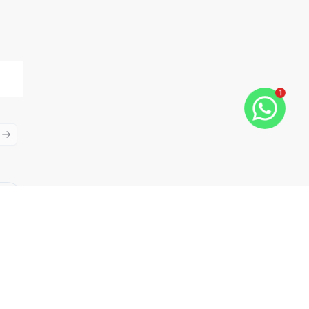
1
ious slide
Next slide
Cód:
11906
Comparar