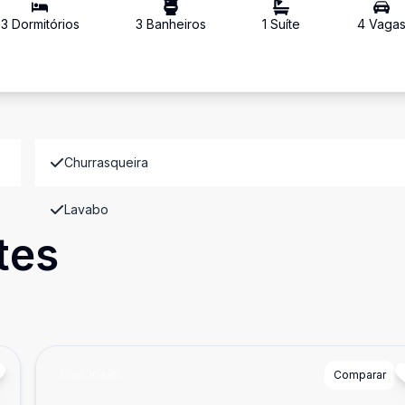
3
Dormitório
s
3
Banheiro
s
1
Suíte
4
Vaga
Churrasqueira
Lavabo
tes
Cód:
10485
Comparar