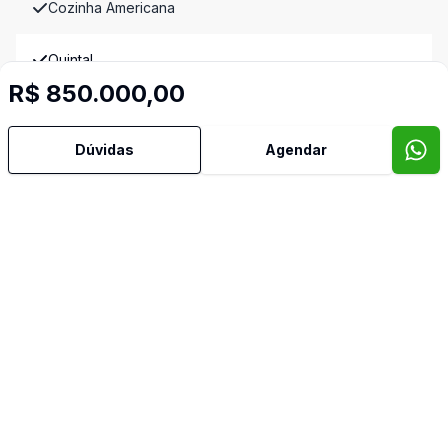
Cozinha Americana
Quintal
R$ 850.000,00
Vista Panorâmica
Imóveis semelhantes
Dúvidas
Agendar
Confira imóveis semelhantes
Cód:
12153
Comparar
Có