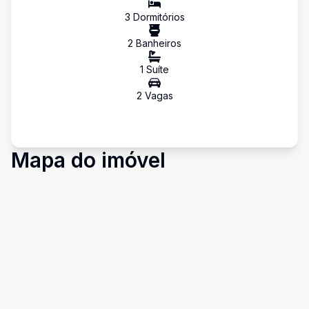
3
Dormitório
s
2
Banheiro
s
1
Suíte
2
Vaga
s
Mapa do imóvel