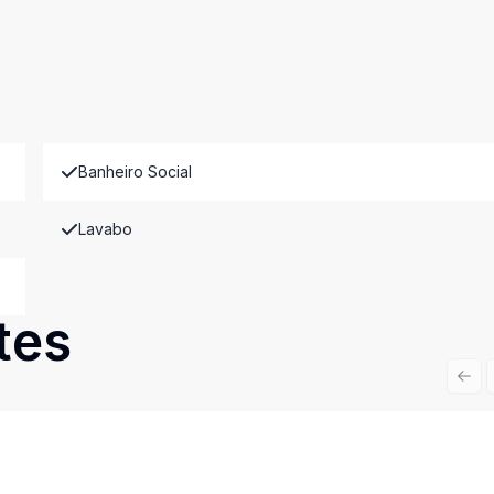
Banheiro Social
Lavabo
tes
Prev
Cód:
11601
Comparar