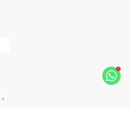
1
ious slide
Next slide
Cód:
11484
Comparar