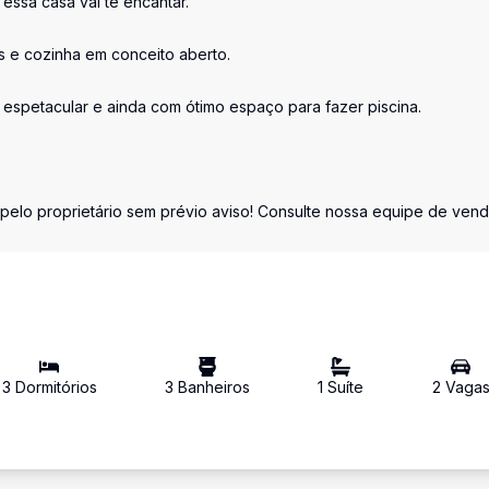
essa casa vai te encantar.
s e cozinha em conceito aberto.
espetacular e ainda com ótimo espaço para fazer piscina.
pelo proprietário sem prévio aviso! Consulte nossa equipe de ven
3
Dormitório
s
3
Banheiro
s
1
Suíte
2
Vaga