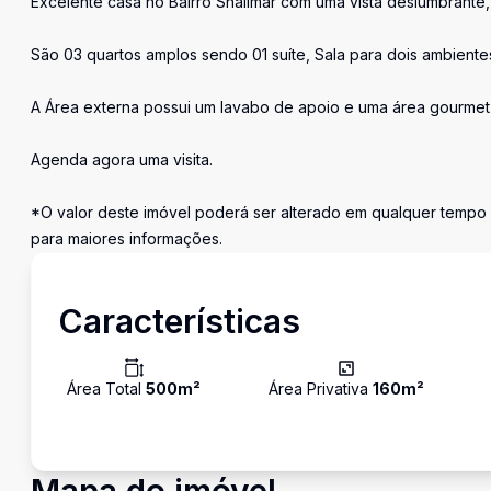
Excelente casa no Bairro Shalimar com uma vista deslumbrante, 
São 03 quartos amplos sendo 01 suíte, Sala para dois ambiente
A Área externa possui um lavabo de apoio e uma área gourmet 
Agenda agora uma visita.
*O valor deste imóvel poderá ser alterado em qualquer tempo 
para maiores informações.
Características
Área Total
500
m²
Área Privativa
160
m²