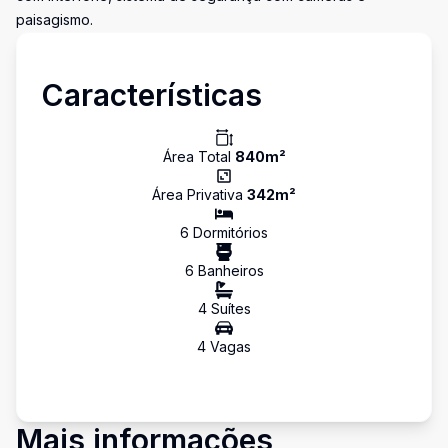
paisagismo.
Características
Área Total
840
m²
Área Privativa
342
m²
6
Dormitório
s
6
Banheiro
s
4
Suíte
s
4
Vaga
s
Mais informações