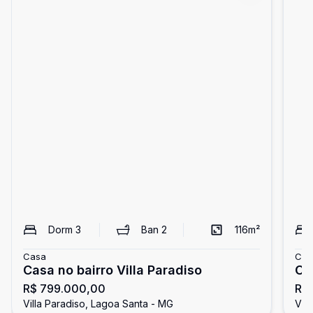
Dorm
3
Ban
2
116
m²
Casa
Cas
Casa no bairro Villa Paradiso
Ca
R$ 799.000,00
R$
Villa Paradiso, Lagoa Santa - MG
Vil