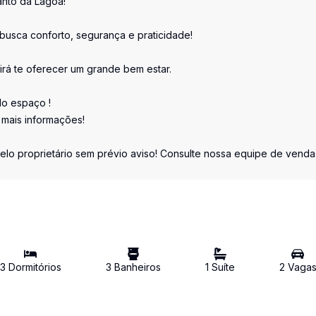
anto da Lagoa!
busca conforto, segurança e praticidade!
irá te oferecer um grande bem estar.
lo espaço !
mais informações!
elo proprietário sem prévio aviso! Consulte nossa equipe de venda
3
Dormitório
s
3
Banheiro
s
1
Suíte
2
Vaga