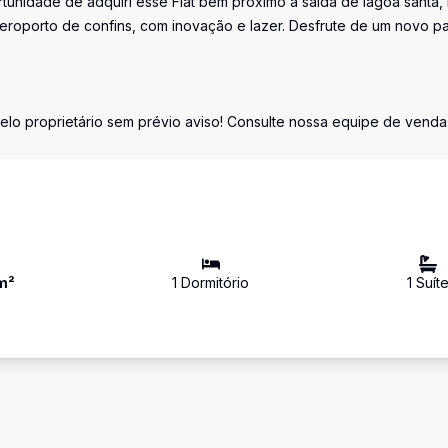
tunidade de adquiri esse Flat bem próximo a saída de lagoa santa,
aeroporto de confins, com inovação e lazer. Desfrute de um novo p
elo proprietário sem prévio aviso! Consulte nossa equipe de venda
m²
1
Dormitório
1
Suít