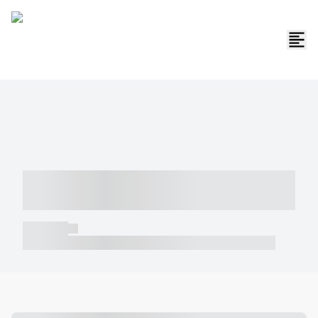
----- ----- -- ------ ---- ---- -- ----- -----
----- --- ------
----- -----
----- ----- -- ------ ---- ---- -- ----- ----- ----- --- ------