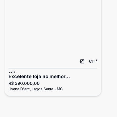
61
m²
Loja
Excelente loja no melhor
R$ 390.000,00
empreendimento da cidade!
Joana D'arc, Lagoa Santa - MG