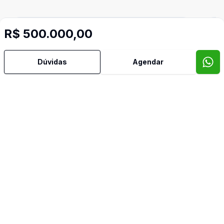
R$ 500.000,00
Cód:
9615
Comparar
Có
Dúvidas
Agendar
1073
m²